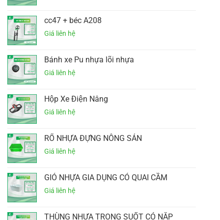
cc47 + béc A208
Bánh xe Pu nhựa lõi nhựa
Hộp Xe Điện Nâng
RỔ NHỰA ĐỰNG NÔNG SẢN
GIỎ NHỰA GIA DỤNG CÓ QUAI CẦM
THÙNG NHỰA TRONG SUỐT CÓ NẮP