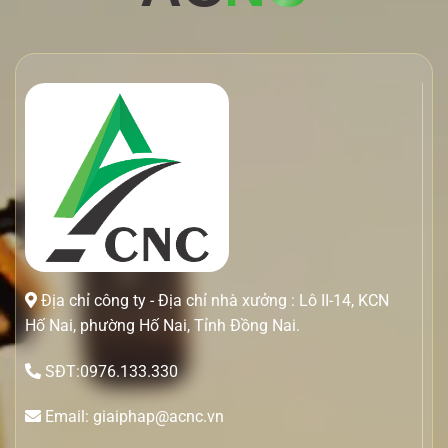
Địa chỉ công ty - Địa chỉ nhà xưởng : Lô II-14, KCN
Hố Nai, phường Hố Nai, Tỉnh Đồng Nai.
SĐT:0976.133.330
Email: giaiphap@acnc.vn