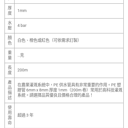
厚
1mm
度
水
4 bar
壓
顏
白色、橙色或紅色（可依需求訂製）
色
重
…克
量
長
200m
度
產
在農業灌溉系統中，PE 供水管具有非常重要的作用。PE 塑
品
膠管 6mm x 8mm 厚度 1mm（200m 卷）常用於高科技灌溉
描
系統。請選擇品質優良且價格合理的產品！
述
使
用
超過 3 年
壽
命