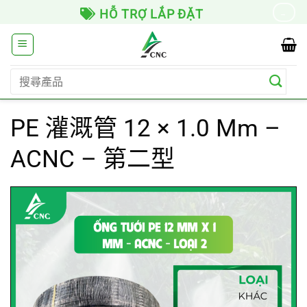
Skip
HỖ TRỢ LẮP ĐẶT
→
to
content
搜
尋
關
PE 灌溉管 12 × 1.0 Mm –
鍵
字:
ACNC – 第二型