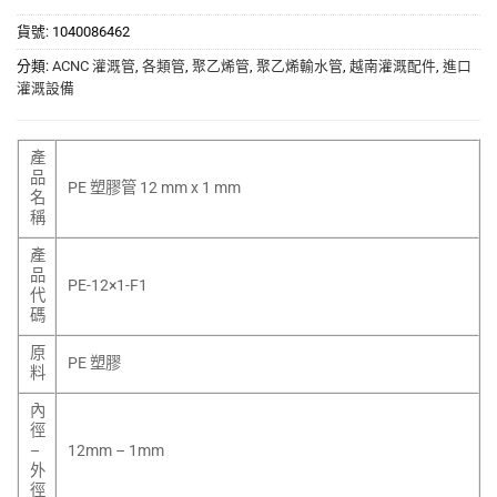
貨號:
1040086462
分類:
ACNC 灌溉管
,
各類管
,
聚乙烯管
,
聚乙烯輸水管
,
越南灌溉配件
,
進口
灌溉設備
產
品
PE 塑膠管 12 mm x 1 mm
名
稱
產
品
PE-12×1-F1
代
碼
原
PE 塑膠
料
內
徑
–
12mm – 1mm
外
徑