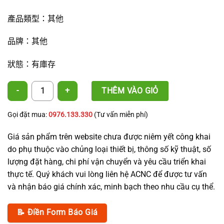
產品類型：其他
品牌：其他
狀態：有庫存
PE 灌溉管 12 × 1.0 mm – ACNC – 第二型 數量
THÊM VÀO GIỎ
Gọi đặt mua:
0976.133.330
(Tư vấn miễn phí)
Giá sản phẩm trên website chưa được niêm yết công khai
do phụ thuộc vào chủng loại thiết bị, thông số kỹ thuật, số
lượng đặt hàng, chi phí vận chuyển và yêu cầu triển khai
thực tế. Quý khách vui lòng liên hệ ACNC để được tư vấn
và nhận báo giá chính xác, minh bạch theo nhu cầu cụ thể.
📝 Điền Form Báo Giá