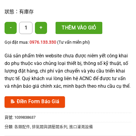
狀態：有庫存
6mm 流量調節閥 數量
THÊM VÀO GIỎ
Gọi đặt mua:
0976.133.330
(Tư vấn miễn phí)
Giá sản phẩm trên website chưa được niêm yết công khai
do phụ thuộc vào chủng loại thiết bị, thông số kỹ thuật, số
lượng đặt hàng, chi phí vận chuyển và yêu cầu triển khai
thực tế. Quý khách vui lòng liên hệ ACNC để được tư vấn
và nhận báo giá chính xác, minh bạch theo nhu cầu cụ thể.
📝 Điền Form Báo Giá
貨號:
1039838637
分類:
各類配件
,
排氣閥與調壓閥系列
,
進口灌溉設備