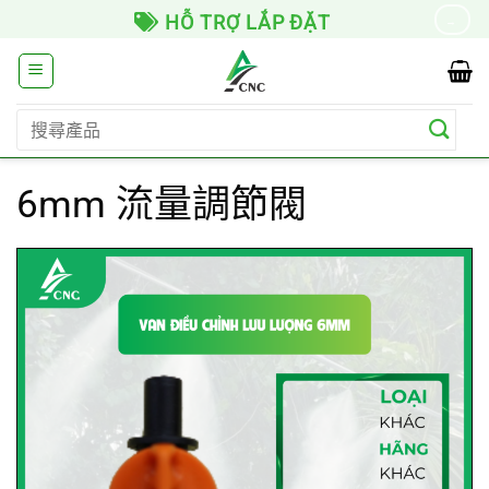
Skip
HỖ TRỢ LẮP ĐẶT
→
to
content
搜
尋
關
6mm 流量調節閥
鍵
字: