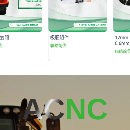
排氣閥
吸肥組件
12m
0.6mm
AC
NC