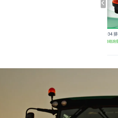
 流量調節閥
PE 32 小型管起始接頭
D34 