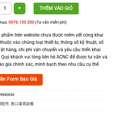
螺紋底座接頭 數量
THÊM VÀO GIỎ
 mua:
0976.133.330
(Tư vấn miễn phí)
 phẩm trên website chưa được niêm yết công khai
thuộc vào chủng loại thiết bị, thông số kỹ thuật, số
ặt hàng, chi phí vận chuyển và yêu cầu triển khai
. Quý khách vui lòng liên hệ ACNC để được tư vấn và
o giá chính xác, minh bạch theo nhu cầu cụ thể.
iền Form Báo Giá
9840636
類配件
,
進口灌溉設備