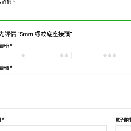
有評價。
先評價 “5mm 螺紋底座接頭”
*
的評分
 (共 5 星)
2 星 (共 5 星)
3 星 (共 5 星)
4 星 
*
的評價
*
稱
電子郵