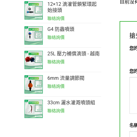
目前沒
12×12 滴灌管鎖緊環起
始接頭
G4 防蟲噴頭
搶
您
25L 壓力補償滴頭 - 越南
1 星
您
6mm 流量調節閥
33cm 灑水灌溉噴頭組
名