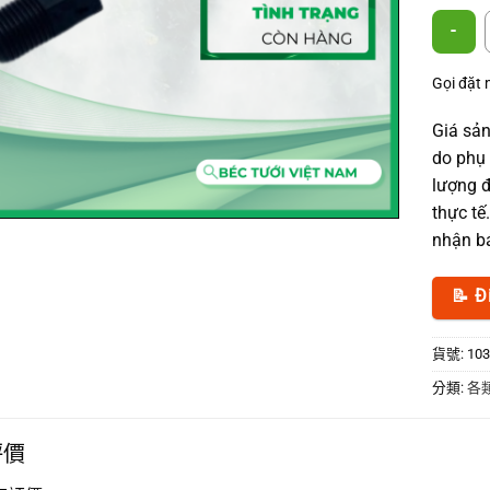
5mm 
Gọi đặt
Giá sản
do phụ 
lượng đ
thực tế
nhận bá
📝 Đ
貨號:
103
分類:
各
評價