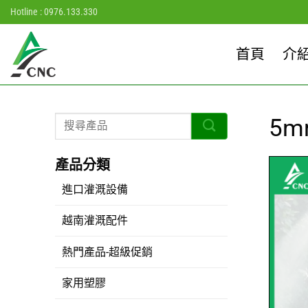
Skip
Hotline : 0976.133.330
to
content
首頁
介
5
進口灌溉設備
越南灌溉配件
熱門產品-超級促銷
家用塑膠