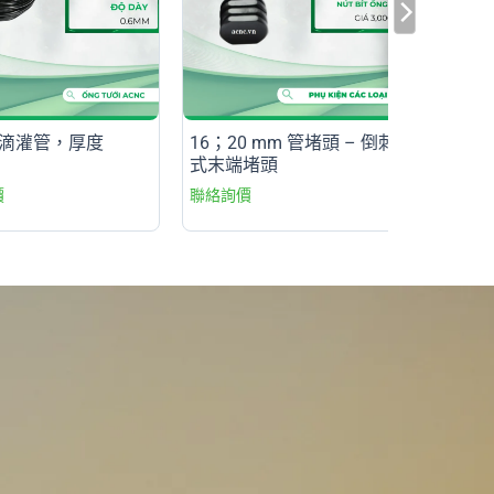
m 滴灌管，厚度
16；20 mm 管堵頭 – 倒刺
式末端堵頭