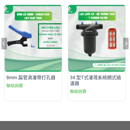
8mm 扁管滴灌帶打孔器
34 型T式灌溉系統網式過
濾器