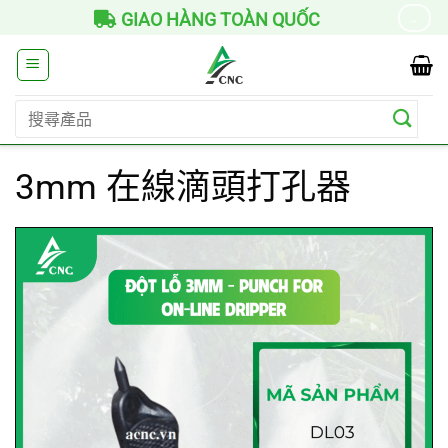
Skip
GIAO HÀNG TOÀN QUỐC
→
to
content
搜
尋
關
3mm 在線滴頭打孔器
鍵
字: