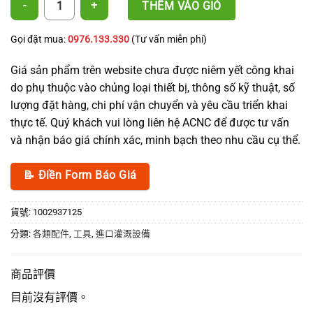
THÊM VÀO GIỎ
Gọi đặt mua:
0976.133.330
(Tư vấn miễn phí)
Giá sản phẩm trên website chưa được niêm yết công khai
do phụ thuộc vào chủng loại thiết bị, thông số kỹ thuật, số
lượng đặt hàng, chi phí vận chuyển và yêu cầu triển khai
thực tế. Quý khách vui lòng liên hệ ACNC để được tư vấn
và nhận báo giá chính xác, minh bạch theo nhu cầu cụ thể.
📝 Điền Form Báo Giá
貨號:
1002937125
分類:
各類配件
,
工具
,
進口灌溉設備
商品評價
目前沒有評價。