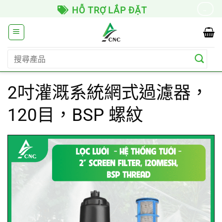
Skip
HỖ TRỢ LẮP ĐẶT
→
to
content
搜
尋
關
2吋灌溉系統網式過濾器，
鍵
字:
120目，BSP 螺紋