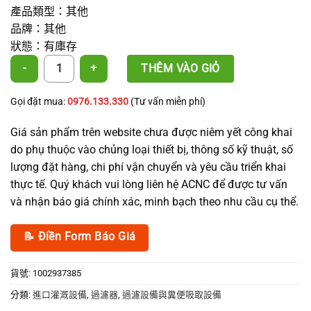
產品類型：其他
品牌：其他
狀態：有庫存
2吋灌溉系統網式過濾器，120目，BSP 螺紋 數量
THÊM VÀO GIỎ
Gọi đặt mua:
0976.133.330
(Tư vấn miễn phí)
Giá sản phẩm trên website chưa được niêm yết công khai
do phụ thuộc vào chủng loại thiết bị, thông số kỹ thuật, số
lượng đặt hàng, chi phí vận chuyển và yêu cầu triển khai
thực tế. Quý khách vui lòng liên hệ ACNC để được tư vấn
và nhận báo giá chính xác, minh bạch theo nhu cầu cụ thể.
📝 Điền Form Báo Giá
貨號:
1002937385
分類:
進口灌溉設備
,
過濾器
,
過濾設備與糞便吸取設備