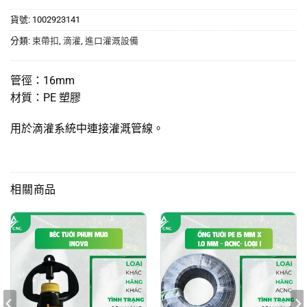
貨號:
1002923141
分類:
束帶扣
,
滴灌
,
進口灌溉設備
管徑：16mm
材質：PE 塑膠
用於滴灌系統中連接灌溉管線。
相關商品