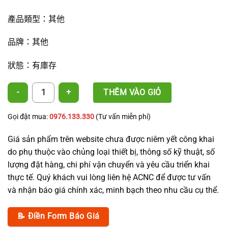
產品類型：其他
品牌：其他
狀態：有庫存
16mm 滴帶鱷魚夾取水接頭 數量
THÊM VÀO GIỎ
Gọi đặt mua:
0976.133.330
(Tư vấn miễn phí)
Giá sản phẩm trên website chưa được niêm yết công khai
do phụ thuộc vào chủng loại thiết bị, thông số kỹ thuật, số
lượng đặt hàng, chi phí vận chuyển và yêu cầu triển khai
thực tế. Quý khách vui lòng liên hệ ACNC để được tư vấn
và nhận báo giá chính xác, minh bạch theo nhu cầu cụ thể.
📝 Điền Form Báo Giá