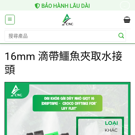
Skip
BẢO HÀNH LÂU DÀI
→
to
content
搜
尋
關
16mm 滴帶鱷魚夾取水接
鍵
字:
頭