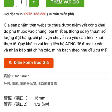
THÊM VÀO GIỎ
Gọi đặt mua:
0976.133.330
(Tư vấn miễn phí)
Giá sản phẩm trên website chưa được niêm yết công khai
do phụ thuộc vào chủng loại thiết bị, thông số kỹ thuật, số
lượng đặt hàng, chi phí vận chuyển và yêu cầu triển khai
thực tế. Quý khách vui lòng liên hệ ACNC để được tư vấn
và nhận báo giá chính xác, minh bạch theo nhu cầu cụ thể.
📝 Điền Form Báo Giá
貨號:
1002923416
分類:
滴灌
,
滴灌迷你閥
,
進口灌溉設備
管徑（端口1）：16mm
管徑（端口2）：1/2 英吋