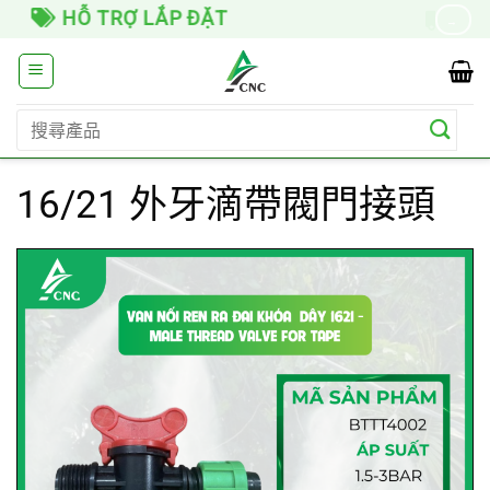
Skip
GIAO HÀNG TOÀN QUỐC
→
to
content
搜
尋
關
16/21 外牙滴帶閥門接頭
鍵
字: