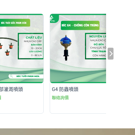
部灌溉噴頭
G4 防蟲噴頭