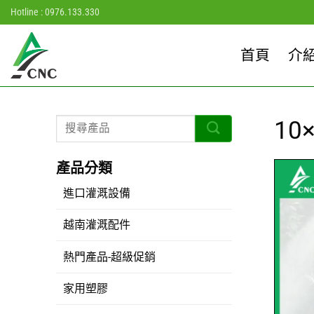
Skip
Hotline : 0976.133.330
to
content
首頁
介
10
進口灌溉設備
越南灌溉配件
熱門產品-超級促銷
家用塑膠