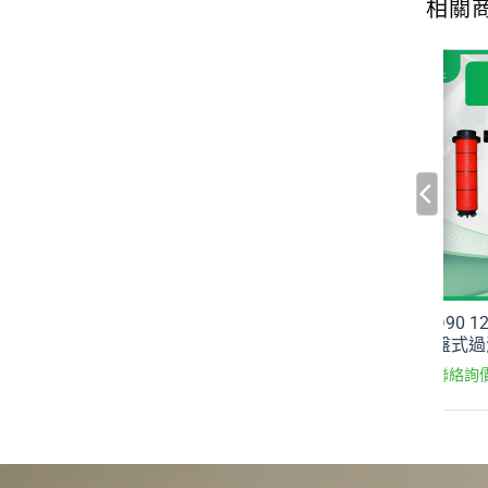
相關
盤式過濾器，120目
四出口噴霧噴頭
D90 
盤式過