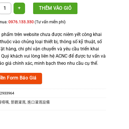
mm 管堵接頭 數量
THÊM VÀO GIỎ
 mua:
0976.133.330
(Tư vấn miễn phí)
 phẩm trên website chưa được niêm yết công khai
thuộc vào chủng loại thiết bị, thông số kỹ thuật, số
ặt hàng, chi phí vận chuyển và yêu cầu triển khai
. Quý khách vui lòng liên hệ ACNC để được tư vấn và
o giá chính xác, minh bạch theo nhu cầu cụ thể.
iền Form Báo Giá
2933964
霧噴嘴
,
景觀灌溉
,
進口灌溉設備