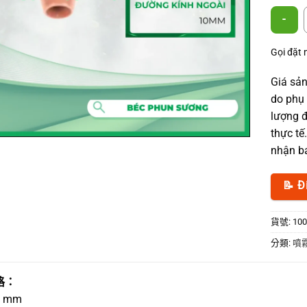
10×8 
Gọi đặt
Giá sản
do phụ 
lượng đ
thực tế
nhận bá
📝 Đ
貨號:
100
分類:
噴
格：
 mm