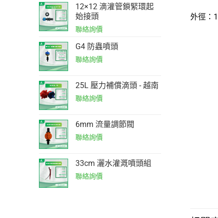
12×12 滴灌管鎖緊環起
始接頭
外徑：1
G4 防蟲噴頭
25L 壓力補償滴頭 - 越南
6mm 流量調節閥
33cm 灑水灌溉噴頭組