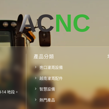
AC
NC
產品分類
進口灌溉設備
越南灌溉配件
智慧設備
-14 地段。
熱門產品