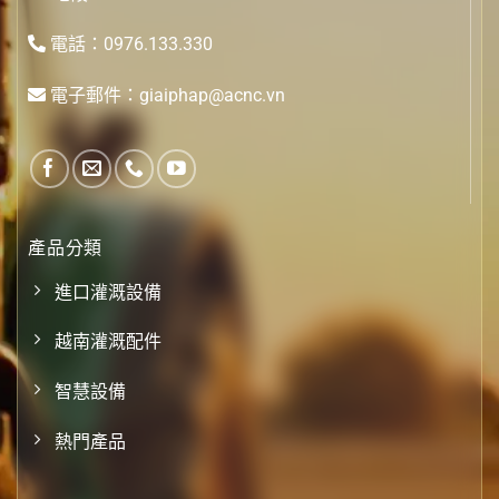
電話：0976.133.330
電子郵件：giaiphap@acnc.vn
產品分類
進口灌溉設備
越南灌溉配件
智慧設備
熱門產品