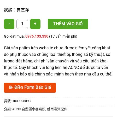
狀態：有庫存
1米玻璃纖維噴頭支架 數量
THÊM VÀO GIỎ
Gọi đặt mua:
0976.133.330
(Tư vấn miễn phí)
Giá sản phẩm trên website chưa được niêm yết công khai
do phụ thuộc vào chủng loại thiết bị, thông số kỹ thuật, số
lượng đặt hàng, chi phí vận chuyển và yêu cầu triển khai
thực tế. Quý khách vui lòng liên hệ ACNC để được tư vấn
và nhận báo giá chính xác, minh bạch theo nhu cầu cụ thể.
📝 Điền Form Báo Giá
貨號:
1039898393
分類:
ACNC 自動灑水器噴頭
,
越南灌溉配件