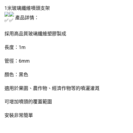
1米玻璃纖維噴頭支架
產品詳情：
採用高品質玻璃纖維塑膠製成
長度：1m
管徑：6mm
顏色：黑色
適用於果園、農作物、經濟作物等的噴灑灌溉
可增加噴頭的覆蓋範圍
安裝非常簡單