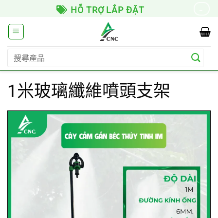
Skip
HỖ TRỢ LẮP ĐẶT
→
to
content
搜
尋
關
1米玻璃纖維噴頭支架
鍵
字: