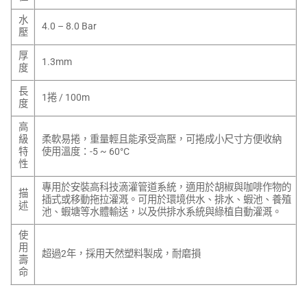
水
4.0 – 8.0 Bar
壓
厚
1.3mm
度
長
1捲 / 100m
度
高
級
柔軟易捲，重量輕且能承受高壓，可捲成小尺寸方便收納
特
使用溫度：-5 ~ 60°C
性
專用於安裝高科技滴灌管道系統，適用於胡椒與咖啡作物的
描
插式或移動拖拉灌溉。可用於環境供水、排水、蝦池、養殖
述
池、蝦塘等水體輸送，以及供排水系統與綠植自動灌溉。
使
用
超過2年，採用天然塑料製成，耐磨損
壽
命