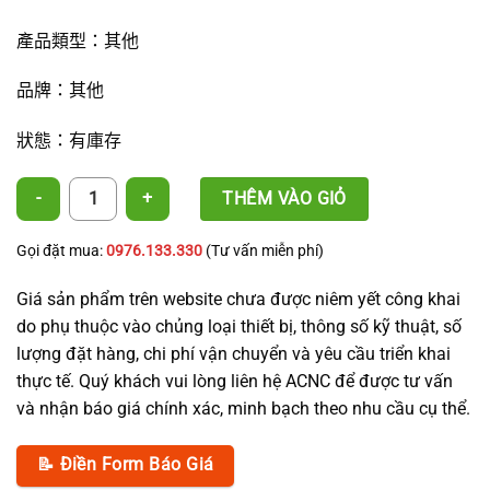
產品類型：其他
品牌：其他
狀態：有庫存
軟質PVC管 90mm x 1.2mm x 8 bar 數量
THÊM VÀO GIỎ
Gọi đặt mua:
0976.133.330
(Tư vấn miễn phí)
Giá sản phẩm trên website chưa được niêm yết công khai
do phụ thuộc vào chủng loại thiết bị, thông số kỹ thuật, số
lượng đặt hàng, chi phí vận chuyển và yêu cầu triển khai
thực tế. Quý khách vui lòng liên hệ ACNC để được tư vấn
và nhận báo giá chính xác, minh bạch theo nhu cầu cụ thể.
📝 Điền Form Báo Giá