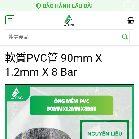
Skip
BẢO HÀNH LÂU DÀI
→
to
content
搜
尋
關
軟質PVC管 90mm X
鍵
字:
1.2mm X 8 Bar