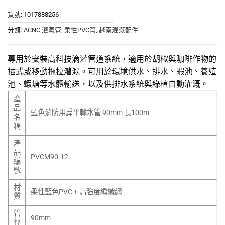
貨號:
1017888256
分類:
ACNC 灌溉管
,
柔性PVC管
,
越南灌溉配件
專用於安裝高科技滴灌管道系統，適用於胡椒與咖啡作物的
插式或移動拖拉灌溉。可用於環境供水、排水、蝦池、養殖
池、蝦塘等水體輸送，以及供排水系統與綠植自動灌溉。
產
品
藍色消防用扁平輸水管 90mm 長100m
名
稱
產
品
PVCM90-12
編
號
材
柔性藍色PVC + 高強度編織網
質
管
90mm
徑