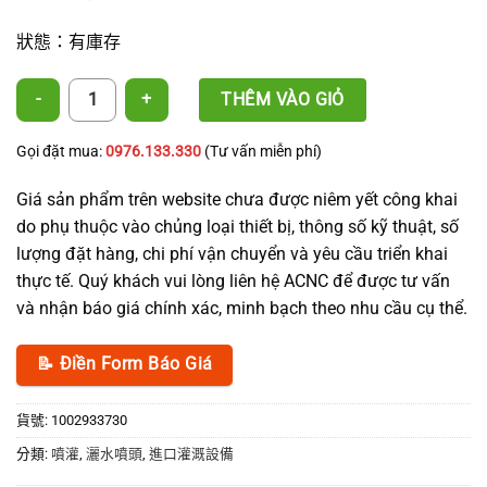
狀態：有庫存
旋轉式微灑水器 數量
THÊM VÀO GIỎ
Gọi đặt mua:
0976.133.330
(Tư vấn miễn phí)
Giá sản phẩm trên website chưa được niêm yết công khai
do phụ thuộc vào chủng loại thiết bị, thông số kỹ thuật, số
lượng đặt hàng, chi phí vận chuyển và yêu cầu triển khai
thực tế. Quý khách vui lòng liên hệ ACNC để được tư vấn
và nhận báo giá chính xác, minh bạch theo nhu cầu cụ thể.
📝 Điền Form Báo Giá
貨號:
1002933730
分類:
噴灌
,
灑水噴頭
,
進口灌溉設備