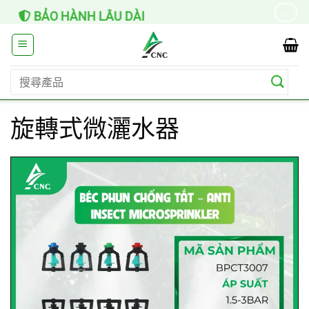
Skip
HỖ TRỢ LẮP ĐẶT
→
to
content
搜
尋
關
旋轉式微灑水器
鍵
字: