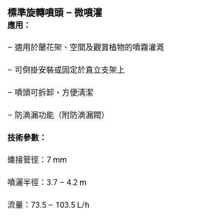
標準旋轉噴頭 – 微噴灌
應用：
– 適用於蘭花架、空間及觀賞植物的噴霧灌溉
– 可倒掛安裝或固定於直立支架上
– 噴頭可拆卸，方便清潔
– 防滴漏功能（附防滴漏閥）
技術參數：
連接管徑：7 mm
噴灑半徑：3.7 – 4.2 m
流量：73.5 – 103.5 L/h