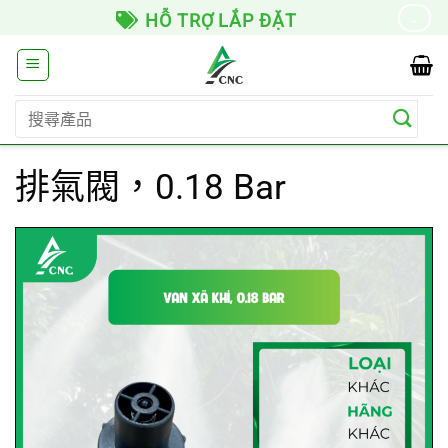
Skip
LẮP ĐẶT
GIAO HÀNG TOÀN 
→
to
content
搜
尋
關
排氣閥，0.18 Bar
鍵
字: