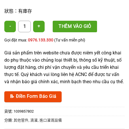
狀態：有庫存
排氣閥，0.18 bar 數量
THÊM VÀO GIỎ
Gọi đặt mua:
0976.133.330
(Tư vấn miễn phí)
Giá sản phẩm trên website chưa được niêm yết công khai
do phụ thuộc vào chủng loại thiết bị, thông số kỹ thuật, số
lượng đặt hàng, chi phí vận chuyển và yêu cầu triển khai
thực tế. Quý khách vui lòng liên hệ ACNC để được tư vấn
và nhận báo giá chính xác, minh bạch theo nhu cầu cụ thể.
📝 Điền Form Báo Giá
貨號:
1039857802
分類:
其他管件
,
滴灌
,
進口灌溉設備