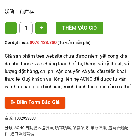
狀態：有庫存
彎頭霧化噴頭 數量
THÊM VÀO GIỎ
Gọi đặt mua:
0976.133.330
(Tư vấn miễn phí)
Giá sản phẩm trên website chưa được niêm yết công khai
do phụ thuộc vào chủng loại thiết bị, thông số kỹ thuật, số
lượng đặt hàng, chi phí vận chuyển và yêu cầu triển khai
thực tế. Quý khách vui lòng liên hệ ACNC để được tư vấn
và nhận báo giá chính xác, minh bạch theo nhu cầu cụ thể.
📝 Điền Form Báo Giá
貨號:
1002933883
分類:
ACNC 自動灑水器噴頭
,
噴霧噴嘴
,
噴霧噴嘴
,
景觀灌溉
,
越南灌溉配
件
,
進口灌溉設備