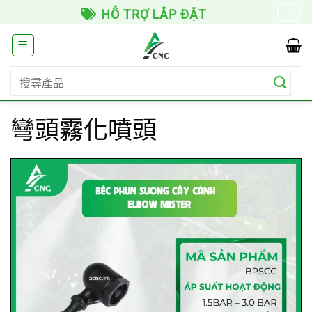
Skip
HỖ TRỢ LẮP ĐẶT
→
to
content
搜
尋
關
彎頭霧化噴頭
鍵
字: