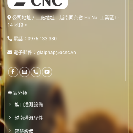
公司地址 / 工廠地址：越南同奈省 Hố Nai 工業區 II-
14 地段。
電話：0976.133.330
電子郵件：giaiphap@acnc.vn
產品分類
進口灌溉設備
越南灌溉配件
智慧設備