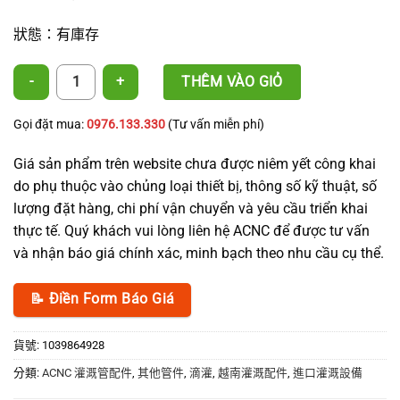
狀態：有庫存
四通接頭（帶閥） 數量
THÊM VÀO GIỎ
Gọi đặt mua:
0976.133.330
(Tư vấn miễn phí)
Giá sản phẩm trên website chưa được niêm yết công khai
do phụ thuộc vào chủng loại thiết bị, thông số kỹ thuật, số
lượng đặt hàng, chi phí vận chuyển và yêu cầu triển khai
thực tế. Quý khách vui lòng liên hệ ACNC để được tư vấn
và nhận báo giá chính xác, minh bạch theo nhu cầu cụ thể.
📝 Điền Form Báo Giá
貨號:
1039864928
分類:
ACNC 灌溉管配件
,
其他管件
,
滴灌
,
越南灌溉配件
,
進口灌溉設備