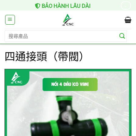
Skip
HỖ TRỢ LẮP ĐẶT
→
to
content
搜
尋
關
四通接頭（帶閥）
鍵
字: