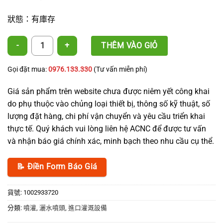
狀態：有庫存
吊掛式微灑水器 數量
THÊM VÀO GIỎ
Gọi đặt mua:
0976.133.330
(Tư vấn miễn phí)
Giá sản phẩm trên website chưa được niêm yết công khai
do phụ thuộc vào chủng loại thiết bị, thông số kỹ thuật, số
lượng đặt hàng, chi phí vận chuyển và yêu cầu triển khai
thực tế. Quý khách vui lòng liên hệ ACNC để được tư vấn
và nhận báo giá chính xác, minh bạch theo nhu cầu cụ thể.
📝 Điền Form Báo Giá
貨號:
1002933720
分類:
噴灌
,
灑水噴頭
,
進口灌溉設備