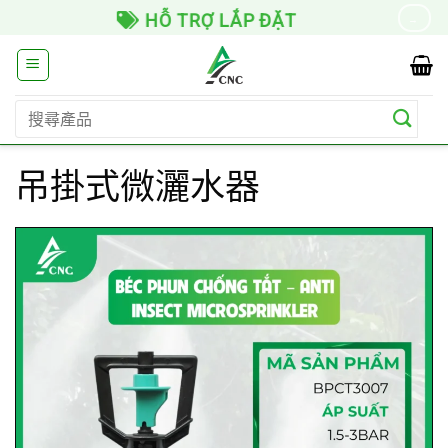
Skip
HỖ TRỢ LẮP ĐẶT
→
to
content
搜
尋
關
吊掛式微灑水器
鍵
字: