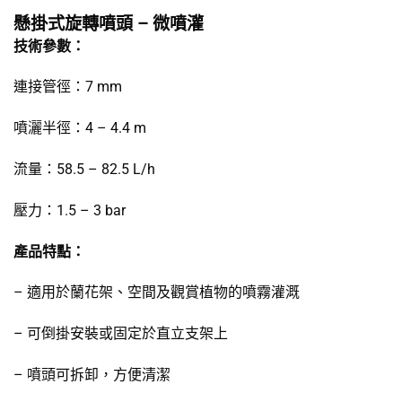
懸掛式旋轉噴頭 – 微噴灌
技術參數：
連接管徑：7 mm
噴灑半徑：4 – 4.4 m
流量：58.5 – 82.5 L/h
壓力：1.5 – 3 bar
產品特點：
– 適用於蘭花架、空間及觀賞植物的噴霧灌溉
– 可倒掛安裝或固定於直立支架上
– 噴頭可拆卸，方便清潔