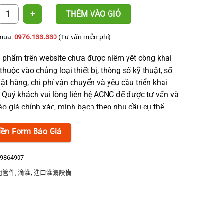
（帶閥） 數量
THÊM VÀO GIỎ
 mua:
0976.133.330
(Tư vấn miễn phí)
 phẩm trên website chưa được niêm yết công khai
thuộc vào chủng loại thiết bị, thông số kỹ thuật, số
ặt hàng, chi phí vận chuyển và yêu cầu triển khai
. Quý khách vui lòng liên hệ ACNC để được tư vấn và
o giá chính xác, minh bạch theo nhu cầu cụ thể.
iền Form Báo Giá
9864907
他管件
,
滴灌
,
進口灌溉設備