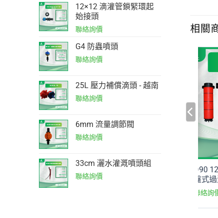
12×12 滴灌管鎖緊環起
始接頭
相關
G4 防蟲噴頭
25L 壓力補償滴頭 - 越南
6mm 流量調節閥
33cm 灑水灌溉噴頭組
m 網式過濾器
Inova 灑水灌溉噴頭
D90 
盤式過