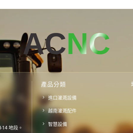
AC
NC
產品分類
進口灌溉設備
越南灌溉配件
智慧設備
-14 地段。