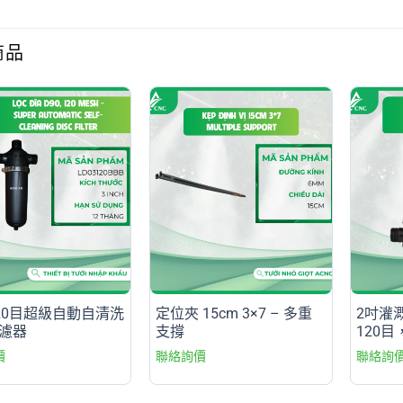
商品
120目超級自動自清洗
定位夾 15cm 3×7 – 多重
2吋灌
濾器
支撐
120目