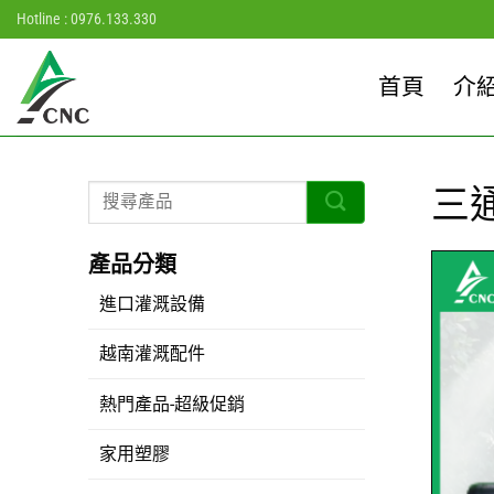
Skip
Hotline : 0976.133.330
to
content
首頁
介
三
進口灌溉設備
越南灌溉配件
熱門產品-超級促銷
家用塑膠